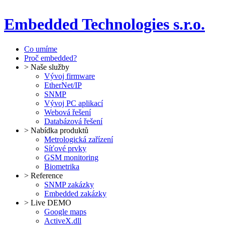
Embedded Technologies s.r.o.
Co umíme
Proč embedded?
> Naše služby
Vývoj firmware
EtherNet/IP
SNMP
Vývoj PC aplikací
Webová řešení
Databázová řešení
> Nabídka produktů
Metrologická zařízení
Síťové prvky
GSM monitoring
Biometrika
> Reference
SNMP zakázky
Embedded zakázky
> Live DEMO
Google maps
ActiveX.dll