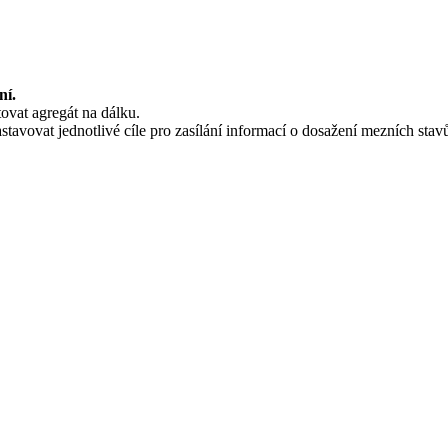
ní.
tovat agregát na dálku.
tavovat jednotlivé cíle pro zasílání informací o dosažení mezních stavů